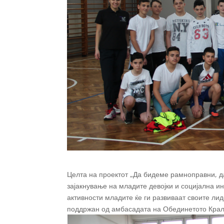
Целта на проектот „Да бидеме рамноправни, да
зајакнување на младите девојки и социјална и
активности младите ќе ги развиваат своите лид
поддржан од амбасадата на Обединетото Крал