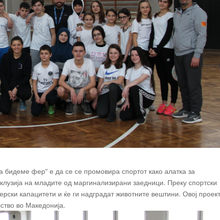
 бидеме фер“ е да се се промовира спортот како алатка за
нклузија на младите од маргинализирани заедници. Преку спортски
ерски капацитети и ќе ги надградат животните вештини. Овој проект
ство во Македонија.