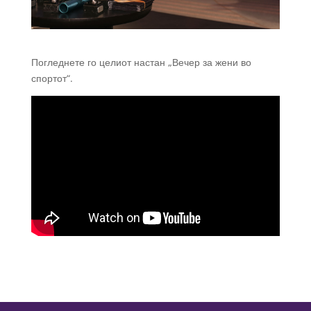
Погледнете го целиот настан „Вечер за жени во
спортот“.