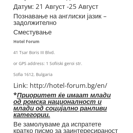
Датум: 21 Август -25 Август
Познавање на англиски јазик –
задолжително
Сместување
Hotel Forum
41 Tsar Boris III Blvd.
or GPS address: 1 Sofiiski geroi str.
Sofia 1612, Bulgaria
Link:
http://hotel-forum.bg/en/
*
Приоритет ќе имаат млади
од ромска националност и
млади од социјално ранливи
категории.
Ве замолуваме да испратете
кратко писмо за заинтересираност