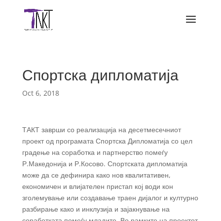
Спортска дипломатија
Oct 6, 2018
ТАКТ заврши со реализација на десетмесечниот
проект од програмата Спортска Дипломатија со цел
градење на соработка и партнерство помеѓу
Р.Македонија и Р.Косово. Спортската дипломатија
може да се дефинира како нов квалитативен,
економичен и влијателен пристап кој води кон
зголемување или создавање траен дијалог и културно
разбирање како и инклузија и зајакнување на
соработката помеѓу младите. Во рамките на проектот