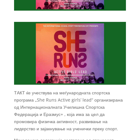
ТАКТ ќе учествува на меѓународната спортска
програма „She Runs Active girls’ lead“ организирана
од Интернационалната Училишна Спортска
Федерација и Еразмус+ , која има за цел да
промовира физичка активност, развивање на
лидерство и зајакнување на ученички преку спорт.