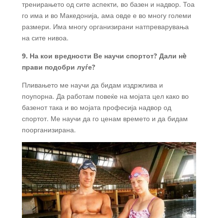
тренирањето од сите аспекти, во базен и надвор. Тоа
го има и во Македонија, ама овде е во многу големи
размери. Има многу организирани натпреварувања
на сите нивоа.
9. На кои вредности Ве научи спортот? Дали нè
прави подобри луѓе?
Пливањето ме научи да бидам издржлива и
поупорна. Да работам повеќе на мојата цел како во
базенот така и во мојата професија надвор од
спортот. Ме научи да го ценам времето и да бидам
поорганизирана.