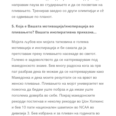
направам пауза во студирањето и да се посветам на
пливањето. Тренирав заедно со други олимпијци и сè
се одвиваше по планот.
5. Која е Вашата мотивација/инспирација во
пливањето? Вашата инспиративна приказна…
Мојата љубов кон мојата татковина е голема
мотивација и инспирација и би сакала да ја
претставам преку пливањето насекаде во светот.
Големо е задоволството да се натпреварувам под
македонското знаме. Бев многу радосна кога за прв
пат разбрав дека ќе можам да се натпреварувам како
Македонка и дека моите резултати се на врвот во
женско пливање. Пливањето на мојот универзитет ми
помогна да бидам уште побрза и да имам уште
поголема доверба во себе. Покрај македонските
рекорди постигнав и неколку рекорди во Џон Хопкинс
и бев 10 пати национален шампион во NCAA во
дивизија 3. Бев избрана и за пливач на годината во