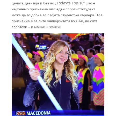
целата девизија и бев во „Today\’s Top 10“ што е
најголемо признание што еден спортист/студент
може да го добие во својата студентска кариера. Тоа
признание е за сите универзитети во САД, во сите
спортови – и машки и женски.