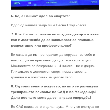
6. Кој е Вашиот идол во спортот?
Идол од нашата земја ми е Весна Стојановска.
7. Што би им порачале на младите девојки и жени
кои имаат желба да се занимаваат со пливање,
рекреативно или професионално?
Би сакала да им препорачам да веруваат во себе и
никогаш да не престанат да одат кон својата цел.
Можностите се безгранични! И никогаш не е доцна.
Пливањето е доживотен спорт, нема старосна
граница и е позитивен за целото тело.
8. Од сопственото искуство, по што се разликува
тренирањето пливање во САД и во Македонија?
Дали воопшто може да се направи споредба?
Во САД пливањето е цела наука. Многу се вложува во