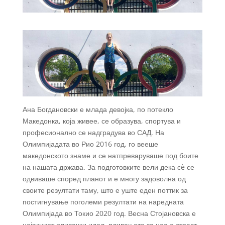
Ана Богдановски е млада девојка, по потекло
Македонка, која живее, се образува, спортува и
професионално се надградува во САД. На
Олимпијадата во Рио 2016 год. го вееше
македонското знаме и се натпреваруваше под боите
на нашата држава. За подготовките вели дека сè се
одвиваше според планот и е многу задоволна од
своите резултати таму, што е уште еден поттик за
постигнување поголеми резултати на наредната
Олимпијада во Токио 2020 год. Весна Стојановска е
нејзиниот пливачки идол, пливањето за неа е страст