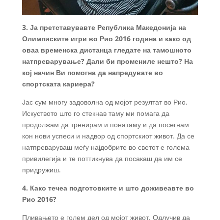
3. Ја претставувавте Република Македонија на
Олимписките игри во Рио 2016 година и како од
оваа временска дистанца гледате на тамошното
натпреварување? Дали би промениле нешто? На
кој начин Ви помогна да напредувате во
спортската кариера?
Јас сум многу задоволна од мојот резултат во Рио.
Искуството што го стекнав таму ми помага да
продолжам да тренирам и понатаму и да посегнам
кон нови успеси и надвор од спортскиот живот. Да се
натпреваруваш меѓу најдобрите во светот е голема
привилегија и те поттикнува да посакаш да им се
придружиш.
4. Како течеа подготовките и што доживеавте во
Рио 2016?
Пливањето е голем дел од мојот живот. Одлучив да