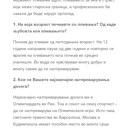
која нема старосна граница, а професионално би
сакала да биде хирург ортопед.
1. На која возраст почнавте со пливање? Од каде
љубовта кон пливањето?
Почнав да пливам од петгодишна возраст. На 12
години направив пауза од две години и повторно се
вратив на пливањето кога почнав во средно
училиште. Во вода се чувствувам многу добро и
многу сакам да се натпреварувам.
2. Кои се Вашите најзначајни натпреварувања
досега?
Најзначајно натпреварување досега ми е
Олимпијадата во Рио. Тоа е сонот на секој спортист –
да се натпреварува на Олимписките игри. Исто така,
светските првенства во Барселона, Москва и
Будимпешта имаат посебно место во моето срце.