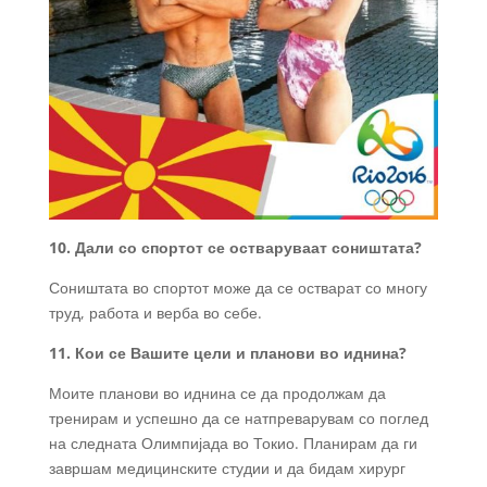
10. Дали со спортот се остваруваат соништата?
Соништата во спортот може да се остварат со многу
труд, работа и верба во себе.
11. Кои се Вашите цели и планови во иднина?
Моите планови во иднина се да продолжам да
тренирам и успешно да се натпреварувам со поглед
на следната Олимпијада во Токио. Планирам да ги
завршам медицинските студии и да бидам хирург