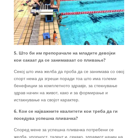
5. Што би им препорачале на младите девојки
кои сакаат да се занимаваат со пливање?
Секој што има желба да проба да се занимава со овој
спорт нема да згреши поради тоа што има големи
бенефиции за комплетното здравје, за стекнување
здрав начин на живот, како и за формирање и
истакнување на својот карактер.
6. Кои се најважните квалитети кои треба да ги
поседува успешна пливачка?
Според мене за успешна пливачка потребени се
желба, упорност, талент и, секако, здравиот начин на