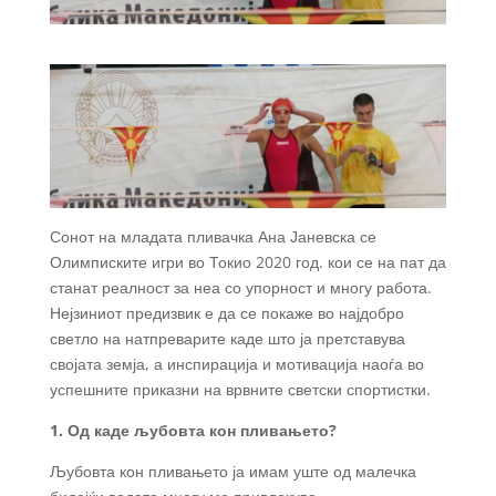
Сонот на младата пливачка Ана Јаневска се
Олимписките игри во Токио 2020 год. кои се на пат да
станат реалност за неа со упорност и многу работа.
Нејзиниот предизвик е да се покаже во најдобро
светло на натпреварите каде што ја претставува
својата земја, а инспирација и мотивација наоѓа во
успешните приказни на врвните светски спортистки.
1. Од каде љубовта кон пливањето?
Љубовта кон пливањето ја имам уште од малечка