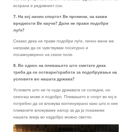
исхрана и редовниот сон.
7. На кој начин спортот Ве промени, на какви
вредности Ве научи? Дали не прави подобри
луѓе?
Секако дека не прави подобри луѓе, лично мене ме
направи да се чувствувам посигурно и
посамоуверено на секое поле.
8. Во однос на пливањето што сметате дека
треба да се оствари/сработи за подобрување на
условите во нашата држава?
Условите што ни ги нуди државата се солидни, но
секогаш може и подобро. Пливањето е спорт во кој е
потребно да се вложува континуирано како што и ние
пливачите вложуваме напор за да ја покажеме
нашата земја во најдобро можно светло.