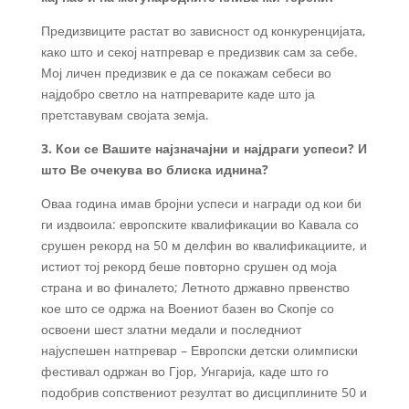
Предизвиците растат во зависност од конкуренцијата,
како што и секој натпревар е предизвик сам за себе.
Мој личен предизвик е да се покажам себеси во
најдобро светло на натпреварите каде што ја
претставувам својата земја.
3. Кои се Вашите најзначајни и најдраги успеси? И
што Ве очекува во блиска иднина?
Оваа година имав бројни успеси и награди од кои би
ги издвоила: европските квалификации во Кавала со
срушен рекорд на 50 м делфин во квалификациите, и
истиот тој рекорд беше повторно срушен од моја
страна и во финалето; Летното државно првенство
кое што се одржа на Воениот базен во Скопје со
освоени шест златни медали и последниот
најуспешен натпревар – Европски детски олимписки
фестивал одржан во Гјор, Унгарија, каде што го
подобрив сопствениот резултат во дисциплините 50 и