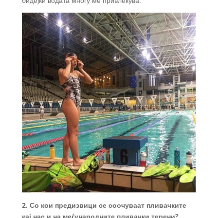
бидејќи водата многу ме привлекува.
2. Со кои предизвици се соочуваат пливачките
кај нас и на меѓународните пливачки терени?