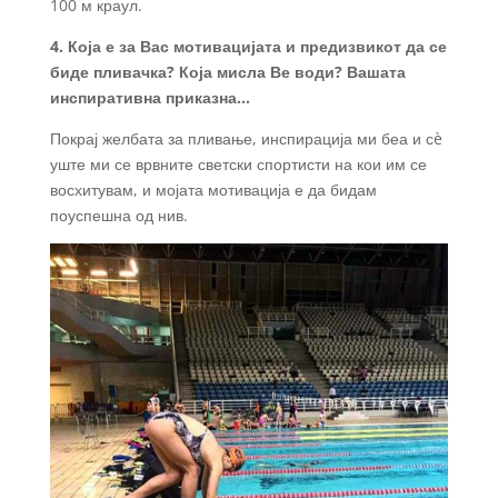
100 м краул.
4. Која е за Вас мотивацијата и предизвикот да се
биде пливачка? Која мисла Ве води? Вашата
инспиративна приказна…
Покрај желбата за пливање, инспирација ми беа и сè
уште ми се врвните светски спортисти на кои им се
восхитувам, и мојата мотивација е да бидам
поуспешна од нив.