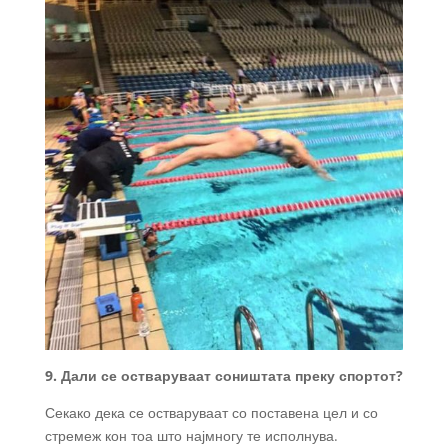
9. Дали се остваруваат соништата преку спортот?
Секако дека се остваруваат со поставена цел и со
стремеж кон тоа што најмногу те исполнува.