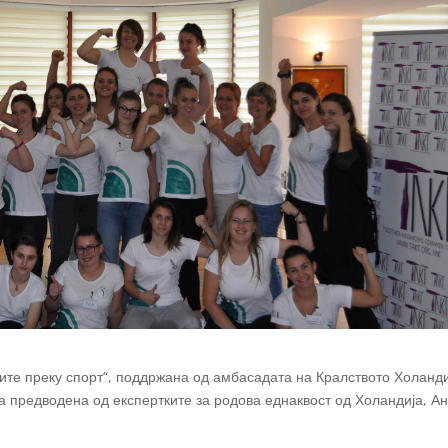
ките преку спорт“, поддржана од амбасадата на Кралството Холанд
а предводена од експертките за родова еднаквост од Холандија, А