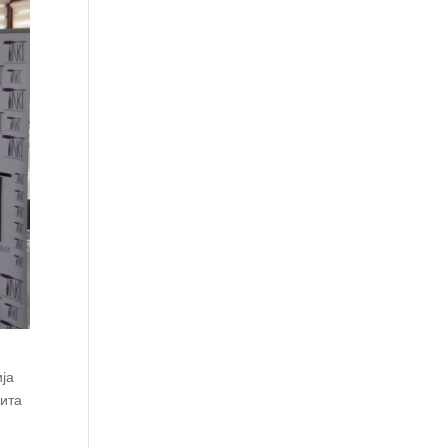
ија
нита