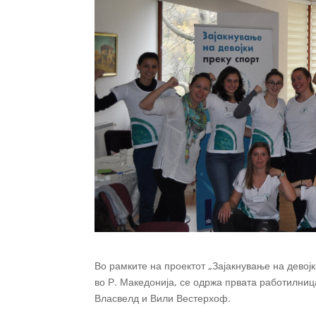
Во рамките на проектот „Зајакнување на девој
во Р. Македонија, се одржа првата работилниц
Власвелд и Вили Вестерхоф.