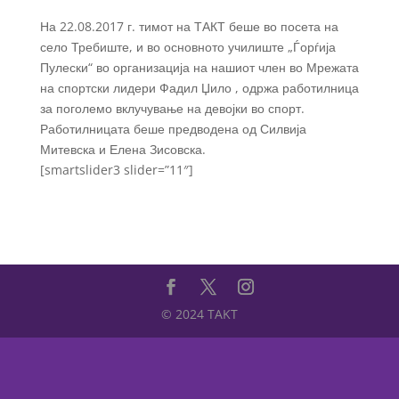
На 22.08.2017 г. тимот на ТАКТ беше во посета на
село Требиште, и во основното училиште „Ѓорѓија
Пулески“ во организација на нашиот член во Мрежата
на спортски лидери Фадил Џило , одржа работилница
за поголемо вклучување на девојки во спорт.
Работилницата беше предводена од Силвија
Митевска и Елена Зисовска.
[smartslider3 slider=”11″]
© 2024 TAKT