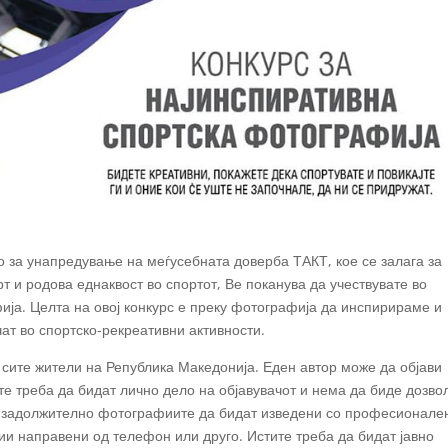
о за унапредување на меѓусебната доверба ТАКТ, кое се залага за
т и родова еднаквост во спортот, Ве поканува да учествувате во
ија. Целта на овој конкурс е преку фотографија да инспирираме и
чат во спортско-рекреативни активности.
 сите жители на Република Македонија. Еден автор може да објави
е треба да бидат лично дело на објавувачот и нема да биде дозво
 задолжително фотографиите да бидат изведени со професионале
и направени од телефон или друго. Истите треба да бидат јавно