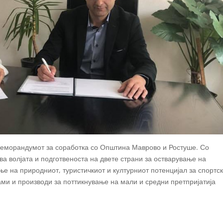
меморандумот за соработка со Општина Маврово и Ростуше. Со
а волјата и подготвеноста на двете страни за остварување на
е на природниот, туристичкиот и културниот потенцијал за спортск
рами и производи за поттикнување на мали и средни претпријатија