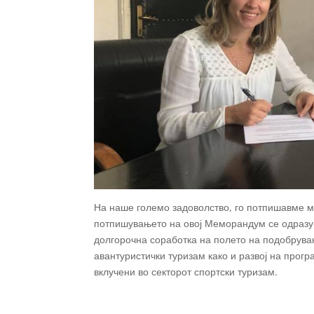
На наше големо задоволство, го потпишавме 
потпишувањето на овој Меморандум се одразув
долгорочна соработка на полето на подобрувањ
авантуристички туризам како и развој на прог
вклучени во секторот спортски туризам.