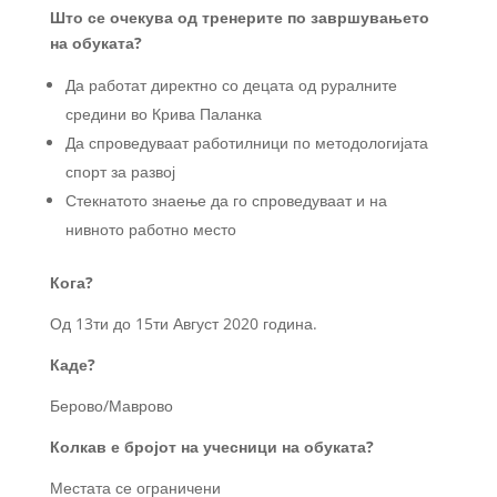
Што се очекува од тренерите по завршувањето
на обуката?
Да работат директно со децата од руралните
средини во Крива Паланка
Да спроведуваат работилници по методологијата
спорт за развој
Стекнатото знаење да го спроведуваат и на
нивното работно место
Кога?
Од 13ти до 15ти Август 2020 година.
Каде?
Берово/Маврово
Колкав
е
бројот
на
учесници
на
обуката
?
Местата се ограничени