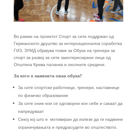
Во рамки на проектот Спорт за сите поддржан од
Германското друштво за интернационална соработка
ГИЗ, ЗУМД објавува повик за Обука на тренери за
спорт за развој за сите заинтересирани лица од
Општина Крива паланка и околните средини.
За кого е наменета оваа обука?
За сите спортски работници, тренери, наставници
по физичко образование
За сите оние кои се одговорни кон себе и сакаат да
напредуваат
Секој кој што е мотивиран да излезе да ги надмине
ограничувањата и предрасудите во општеството.