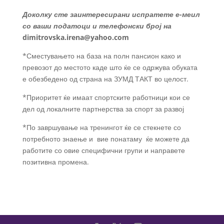
Доколку сте заинтересирани испратете е-меил
со ваши податоци и телефонски број на
dimitrovska.irena@yahoo.com
*Сместувањето на база на полн пансион како и
превозот до местото каде што ќе се одржува обуката
е обезбедено од страна на ЗУМД ТАКТ во целост.
*Приоритет ќе имаат спортските работници кои се
дел од локалните партнерства за спорт за развој
*По завршување на тренингот ќе се стекнете со
потребното знаење и вие понатаму ќе можете да
работите со овие специфични групи и направете
позитивна промена.