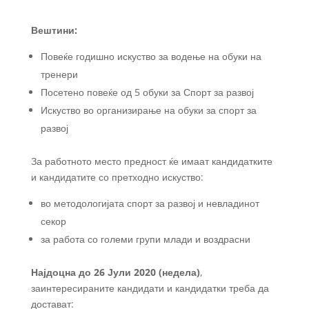
Вештини:
Повеќе годишно искуство за водење на обуки на
тренери
Посетено повеќе од 5 обуки за Спорт за развој
Искуство во организирање на обуки за спорт за
развој
За работното место предност ќе имаат кандидатките
и кандидатите со претходно искуство:
во методологијата спорт за развој и невладинот
секор
за работа со големи групи млади и воздрасни
Најдоцна до 26 Јули 2020 (недела)
,
заинтересираните кандидати и кандидатки треба да
достават: