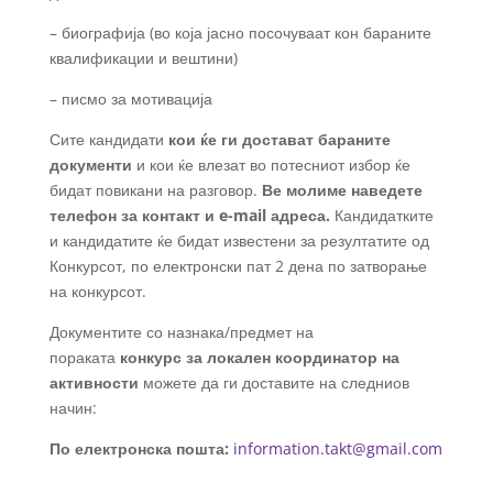
– биографија (во која јасно посочуваат кон бараните
квалификации и вештини)
– писмо за мотивација
Сите кандидати
кои ќе ги достават бараните
документи
и кои ќе влезат во потесниот избор ќе
бидат повикани на разговор.
Ве молиме наведете
телефон за контакт и e-mail адреса.
Кандидатките
и кандидатите ќе бидат известени за резултатите од
Конкурсот, по електронски пат 2 дена по затворање
на конкурсот.
Документите со назнака/предмет на
пораката
конкурс за локален координатор на
активности
можете да ги доставите на следниов
начин:
По електронска пошта:
information.takt@gmail.com