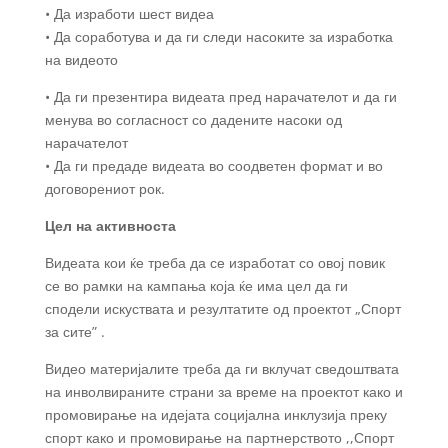
• Да изработи шест видеа
• Да соработува и да ги следи насоките за изработка
на видеото
• Да ги презентира видеата пред нарачателот и да ги
менува во согласност со дадените насоки од
нарачателот
• Да ги предаде видеата во соодветен формат и во
договорениот рок.
Цел на активноста
Видеата кои ќе треба да се изработат со овој повик
се во рамки на кампања која ќе има цел да ги
сподели искуствата и резултатите од проектот „Спорт
за сите” .
Видео материјалите треба да ги вклучат сведоштвата
на инволвираните страни за време на проектот како и
промовирање на идејата социјална инклузија преку
спорт како и промовирање на партнерството ,,Спорт