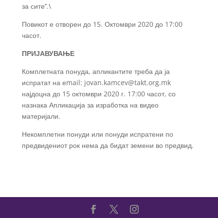
за сите’’.\
Повикот е отворен до 15. Октомври 2020 до 17:00
часот.
ПРИЈАВУВАЊЕ
Комплетната понуда, апликантите треба да ја
испратат на еmail: jovan.kamcev@takt.org.mk
најдоцна до 15 октомври 2020 г. 17:00 часот, со
назнака Апликација за изработка на видео
материјали.
Некомплетни понуди или понуди испратени по
предвидениот рок нема да бидат земени во предвид.