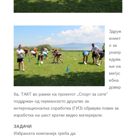
Здруж
ениет
о за
унапр
едува
ње на
меѓус
ебна
довер
ба, ТАКТ во рамки на проектот „Спорт за сите”
поддржан од германското друштво за
интернационална соработка (ГИЗ) објавува повик за
изработка на шест кратки видео материјали.
ЗАДАЧИ
Избраната компанија треба да: