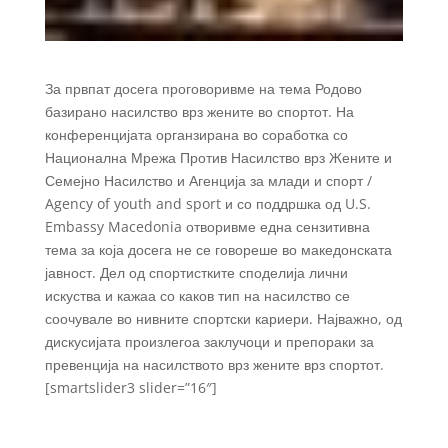
За првпат досега проговоривме на тема Родово
базирано насилство врз жените во спортот. На
конференцијата органзирана во соработка со
Национална Мрежа Против Насилство врз Жените и
Семејно Насилство и Агенција за млади и спорт /
Agency of youth and sport и со поддршка од U.S.
Embassy Macedonia отворивме една сензитивна
тема за која досега не се говореше во македонската
јавност. Дел од спортистките споделија лични
искуства и кажаа со каков тип на насилство се
соочувале во нивните спортски кариери. Најважно, од
дискусијата произлегоа заклучоци и препораки за
превенција на насилството врз жените врз спортот.
[smartslider3 slider=”16″]