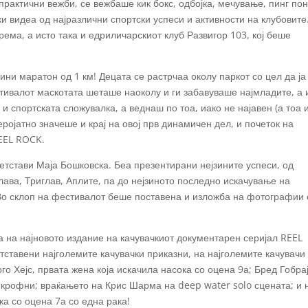
практични вежби, се вежбаше кик бокс, одбојка, мечување, пинг пон
и видеа од најразлични спортски успеси и активности на клубовите
ема, а исто така и едриличарскиот клуб Развигор 103, кој беше
и маратон од 1 км! Децата се растрчаа околу паркот со цел да ја
тивалот маскотата шеташе наоколу и ги забавуваше најмладите, а 
и спортската сложувалка, а веднаш по тоа, иако не најавен (а тоа 
еројатно значеше и крај на овој прв динамичен дел, и почеток на
REEL ROCK.
етстави Маја Бошковска. Беа презентирани нејзините успеси, од
лава, Триглав, Аплите, па до нејзиното последно искачување на
 Во склоп на фестивалот беше поставена и изложба на фотографии
 на најновото издание на качувачкиот документарен серијал REEL
тставени најголемите качувачки приказни, на најголемите качувачи
го Хејс, првата жена која искачила насока со оцена 9а; Бред Гобрај
 крофни; враќањето на Крис Шарма на deep water solo сцената; и 
ка со оцена 7а со една рака!