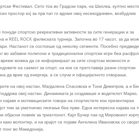
ртски Фестивал. Сето тоа во Градски парк, на Школка, култно место
ен простор кој за прв пат го вдоми овој несекојдневен, возбудлив
 понуди спортско рекреативни активности за сите генерации и за
на и REEL ROCK филмската турнеја. Започна во 17 часот, за да мож
тари. Настанот се состоеше од неколку сегменти. Посебно предвид
аат во забавни полигони и традиционални спортски игри беа расфр
а време можеа да се информираат за сите спортски можности и
довите на саемот за спорт, на кои се претставија разни спортски
на да врие од енергија, а се случи и официјалното отворање.
рите на овој настан, Магдалена Спасовска и Тони Димитров, а и Бе
поддржа овој настан. Динамиката ја создаваше и водителот Марко,
Ги најави и мотивациските говори на спортистите кои презентираа
јот тим за уметничко лизгање беа први. Една интересна најава на 
 ни објасни повеќе за триатлонот. Кајл Бучер пак од Мировниот корп
 како волонтер, и на крајот се појави Ангелина Ивановска со своја
г понг во Македонија.