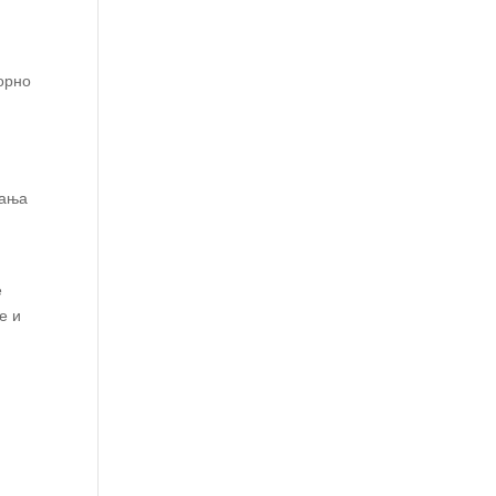
торно
вања
е
е и