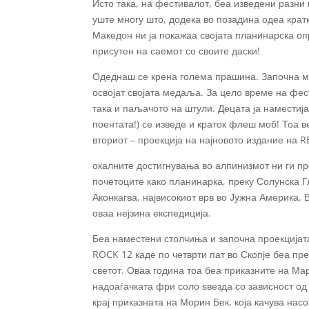
Исто така, на фестивалот, беа изведени разни 
уште многу што, додека во позадина одеа кратк
Македон ни ја покажаа својата планинарска опр
присутен на саемот со своите даски!
Одеднаш се крена голема прашина. Започна мин
освојат својата медаља. За цело време на фес
така и паљачото на штули. Децата ја наместија 
поентата!) се изведе и краток флеш моб! Тоа в
вториот – проекција на најновото издание на 
окалните достигнувања во алпинизмот ни ги пр
почетоците како планинарка, преку Солунска Г
Аконкагва, највисокиот врв во Јужна Америка.
оваа нејзина експедиција.
Беа наместени столчиња и започна проекцијата
ROCK 12 каде по четврти пат во Скопје беа пре
светот. Оваа година тоа беа приказните на Мар
надоаѓачката фри соло ѕвезда со зависност од
крај приказната на Морин Бек, која качува насо