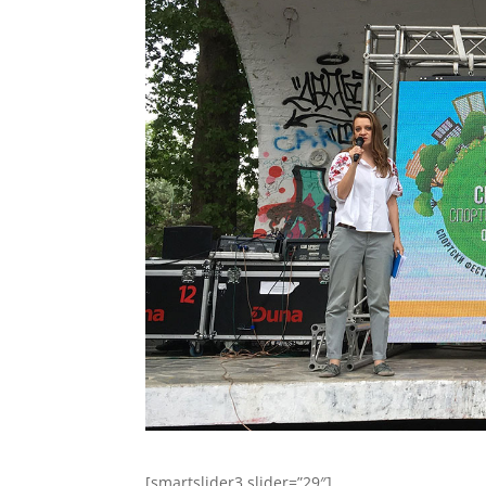
[smartslider3 slider=”29″]