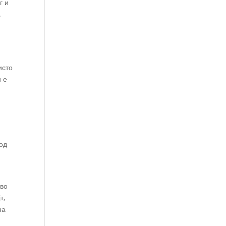
г и
.
исто
и е
 од
 во
т,
на