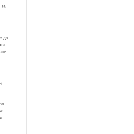
 за
е да
ени
лани
н
тоа
ус
та