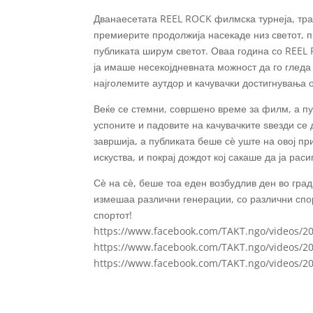
Дванаесетата REEL ROCK филмска турнеја, тра
премиерите продолжија насекаде низ светот, п
публиката ширум светот. Оваа година со REEL 
ја имаше несекојдневната можност да го гледа
најголемите аутдор и качувачки достигнувања о
Веќе се стемни, совршено време за филм, а п
успоните и падовите на качувачките ѕвезди се 
завршија, а публиката беше сѐ уште на овој пр
искуства, и покрај дождот кој сакаше да ја рас
Сѐ на сѐ, беше тоа еден возбудлив ден во градк
измешаа различни генерации, со различни спор
спортот!
https://www.facebook.com/TAKT.ngo/videos/2
https://www.facebook.com/TAKT.ngo/videos/2
https://www.facebook.com/TAKT.ngo/videos/2