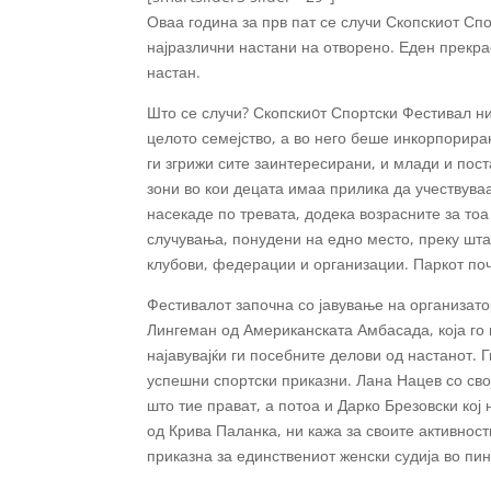
Оваа година за прв пат се случи Скопскиот Спо
најразлични настани на отворено. Еден прекрас
настан.
Што се случи? Скопскиoт Спортски Фестивал ни
целото семејство, а во него беше инкорпорира
ги згрижи сите заинтересирани, и млади и пос
зони во кои децата имаа прилика да учествув
насекаде по тревата, додека возрасните за то
случувања, понудени на едно место, преку штан
клубови, федерации и организации. Паркот поч
Фестивалот започна со јавување на организато
Лингеман од Американската Амбасада, која го 
најавувајќи ги посебните делови од настанот. 
успешни спортски приказни. Лана Нацев со сво
што тие прават, а потоа и Дарко Брезовски кој
од Крива Паланка, ни кажа за своите активности
приказна за единствениот женски судија во пин