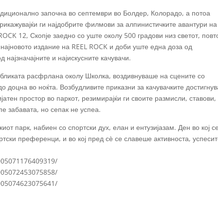
диционално започна во септември во Болдер, Колорадо, а потоа
рикажувајќи ги најдобрите филмови за алпинистичките авантури на
ROCK 12, Скопје заедно со уште околу 500 градови низ светот, пов
 најновото издание на REEL ROCK и доби уште една доза од
д најзначајните и најискусните качувачи.
убликата расфрлана околу Школка, воздивнуваше на сцените со
до доцна во ноќта. Возбудливите приказни за качувачките достигну
ијатен простор во паркот, резимирајќи ги своите размисли, ставови,
ипе забавата, но сепак не успеа.
иот парк, набиен со спортски дух, елан и ентузијазам. Ден во кој с
тски преференци, и во кој пред сѐ се славеше активноста, успесит
005071176409319/
005072453075858/
005074623075641/