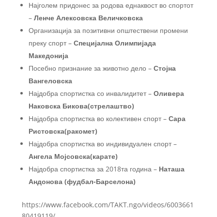
Најголем придонес за родова еднаквост во спортот
–
Ленче Алексовска Величковска
Организација за позитивни општествени промени
преку спорт –
Специјална Олимпијада
Македонија
Посебно признание за животно дело –
Стојна
Вангеловска
Најдобра спортистка со инвалидитет –
Оливера
Наковска Бикова(стрелаштво)
Најдобра спортистка во колективен спорт –
Сара
Ристовска(ракомет)
Најдобра спортистка во индивидуален спорт –
Ангела Мојсовска(карате)
Најдобра спортистка за 2018та година –
Наташа
Андонова (фудбал-Барселона)
https://www.facebook.com/TAKT.ngo/videos/6003661
80419119/