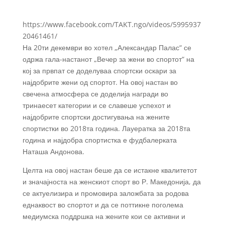
https://www.facebook.com/TAKT.ngo/videos/5995937
20461461/
На 20ти декември во хотел „Александар Палас“ се
одржа гала-настанот „Вечер за жени во спортот“ на
кој за првпат се доделуваа спортски оскари за
најдобрите жени од спортот. На овој настан во
свечена атмосфера се доделија награди во
тринаесет категории и се славеше успехот и
најдобрите спортски достигувања на жените
спортистки во 2018та година. Лауератка за 2018та
година и најдобра спортистка е фудбалерката
Наташа Андонова.
Целта на овој настан беше да се истакне квалитетот
и значајноста на женскиот спорт во Р. Македонија, да
се актуелизира и промовира заложбата за родова
еднаквост во спортот и да се поттикне поголема
медиумска поддршка на жените кои се активни и