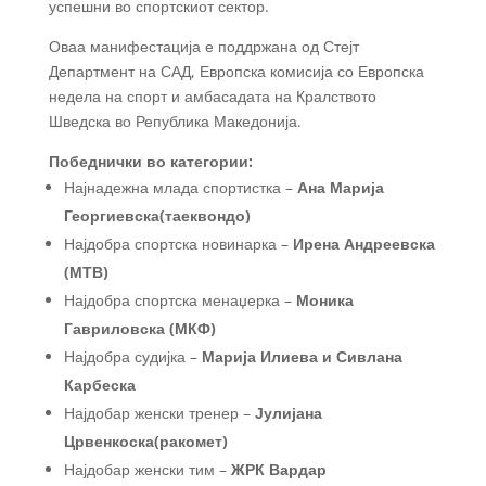
успешни во спортскиот сектор.
Оваа манифестација е поддржана од Стејт
Департмент на САД, Европска комисија со Европска
недела на спорт и амбасадата на Кралството
Шведска во Република Македонија.
Победнички во категории:
Најнадежна млада спортистка –
Ана Марија
Георгиевска(таеквондо)
Најдобра спортска новинарка –
Ирена Андреевска
(МТВ)
Најдобра спортска менаџерка –
Моника
Гавриловска (МКФ)
Најдобра судијка –
Марија Илиева и Сивлана
Карбеска
Најдобар женски тренер –
Јулијана
Црвенкоска(ракомет)
Најдобар женски тим –
ЖРК Вардар